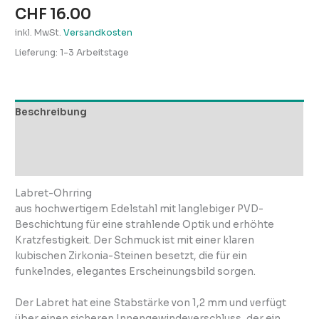
CHF
16.00
inkl. MwSt.
Versandkosten
Lieferung:
1-3 Arbeitstage
Beschreibung
Zusätzliche Informationen
Rezensionen (0)
Labret-Ohrring
aus hochwertigem Edelstahl mit langlebiger PVD-
Beschichtung für eine strahlende Optik und erhöhte
Kratzfestigkeit. Der Schmuck ist mit einer klaren
kubischen Zirkonia-Steinen besetzt, die für ein
funkelndes, elegantes Erscheinungsbild sorgen.
Der Labret hat eine Stabstärke von 1,2 mm und verfügt
über einen sicheren Innengewindeverschluss, der ein