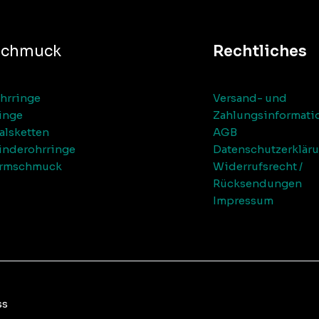
Schmuck
Rechtliches
hrringe
Versand- und
inge
Zahlungsinformati
alsketten
AGB
inderohrringe
Datenschutzerklär
rmschmuck
Widerrufsrecht /
Rücksendungen
Impressum
ss