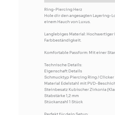
Ring-Piercing Herz
Hole dir den angesagten Layering-Lo
einem Hauch von Luxus.
Langlebiges Material: Hochwertiger 
Farbbeständigkeit.
Komfortable Passform: Mit einer Stan
Technische Details:
Eigenschaft Details
Schmucktyp Piercing Ring / Clicker
Material Edelstahl mit PVD-Beschic
Steinbesatz Kubischer Zirkonia (Kla
Stabstärke 1,2 mm
Stückanzahl 1 Stück
Perfekt für dein Setup: