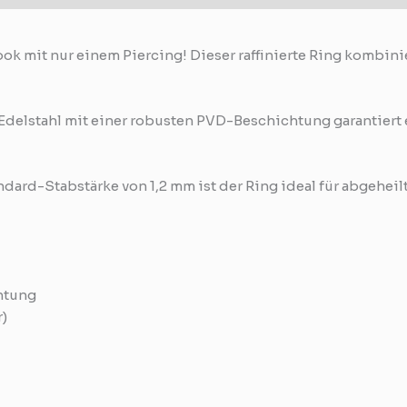
ok mit nur einem Piercing! Dieser raffinierte Ring kombini
Edelstahl mit einer robusten PVD-Beschichtung garantiert 
dard-Stabstärke von 1,2 mm ist der Ring ideal für abgeheil
htung
r)