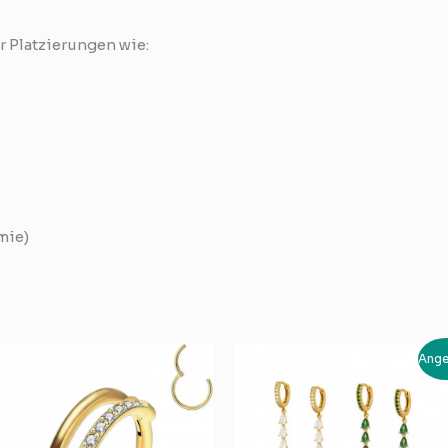
r Platzierungen wie:
mie)
Ursprünglich
Akt
Ange
Preis
Pre
war:
ist:
CHF 39.00
CH