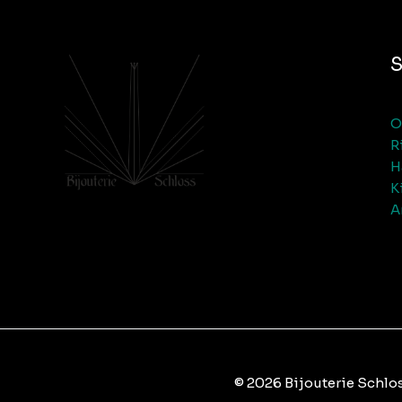
O
R
H
K
A
© 2026 Bijouterie Schlo