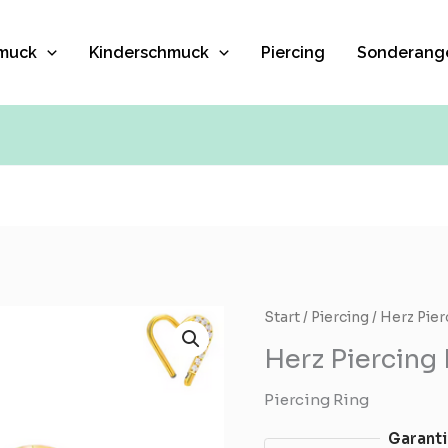
muck
Kinderschmuck
Piercing
Sonderang
Herz
Start
/
Piercing
/ Herz Pier
Piercing
Herz Piercing
Ring
Menge
Piercing Ring
Garanti