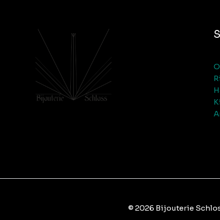
O
R
H
K
A
© 2026 Bijouterie Schlo