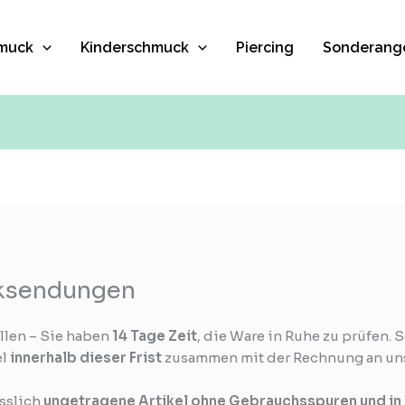
muck
Kinderschmuck
Piercing
Sonderang
cksendungen
llen – Sie haben
14 Tage Zeit
, die Ware in Ruhe zu prüfen. 
el
innerhalb dieser Frist
zusammen mit der Rechnung an un
sslich
ungetragene Artikel ohne Gebrauchsspuren und in