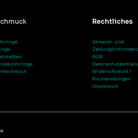
Schmuck
Rechtliches
hrringe
Versand- und
inge
Zahlungsinformati
alsketten
AGB
inderohrringe
Datenschutzerklär
rmschmuck
Widerrufsrecht /
Rücksendungen
Impressum
ss