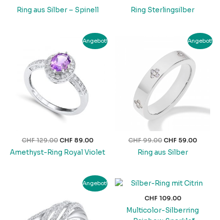
Ring aus Silber – Spinell
Ring Sterlingsilber
Ursprünglicher
Aktueller
Ursprünglicher
Aktuell
Angebot!
Angebot!
Preis
Preis
Preis
Preis
war:
ist:
war:
ist:
CHF 129.00
CHF 89.00.
CHF 99.00
CHF 59
CHF
129.00
CHF
89.00
CHF
99.00
CHF
59.00
Amethyst-Ring Royal Violet
Ring aus Silber
Ursprünglicher
Aktueller
Angebot!
Preis
Preis
war:
ist:
CHF
109.00
CHF 159.00
CHF 79.00.
Multicolor-Silberring