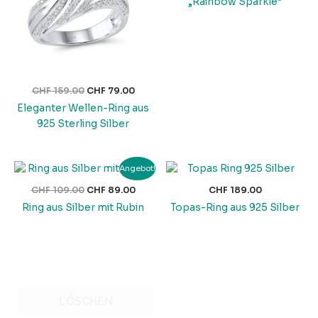
„Rainbow Sparkle“
CHF
159.00
CHF
79.00
Eleganter Wellen-Ring aus
925 Sterling Silber
Ursprünglicher
Aktueller
Angebot!
Preis
Preis
war:
ist:
CHF
109.00
CHF
89.00
CHF
189.00
CHF 109.00
CHF 89.00.
Ring aus Silber mit Rubin
Topas-Ring aus 925 Silber
LÖSCHEN