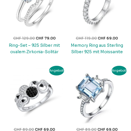
CHF
129.00
CHF
79.00
CHF
119.00
CHF
69.00
Ring-Set – 925 Silber mit
Memory Ring aus Sterling
ovalem Zirkonia-Solitär
Silber 925 mit Moissanite
Ursprünglicher
Aktueller
Ursprünglicher
Aktuell
Angebot!
Angebot!
Preis
Preis
Preis
Preis
war:
ist:
war:
ist:
CHF 89.00
CHF 69.00.
CHF 89.00
CHF 69
CHF
89.00
CHF
69.00
CHF
89.00
CHF
69.00