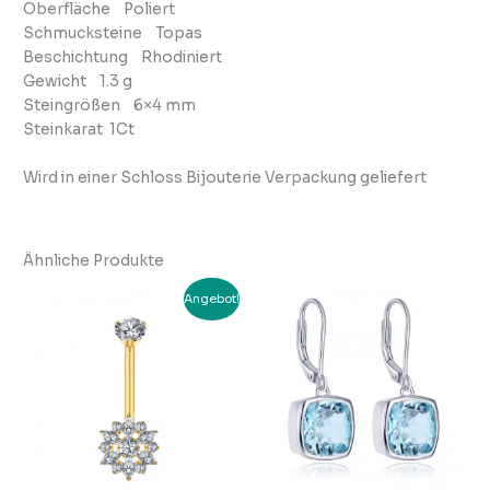
Oberfläche Poliert
Schmucksteine Topas
Beschichtung Rhodiniert
Gewicht 1.3 g
Steingrößen 6×4 mm
Steinkarat 1Ct
Wird in einer Schloss Bijouterie Verpackung geliefert
Ähnliche Produkte
Ursprünglicher
Aktueller
Angebot!
Preis
Preis
war:
ist:
CHF 49.00
CHF 39.00.