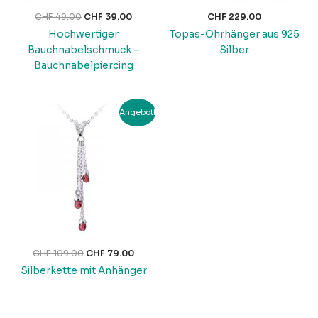
CHF
49.00
CHF
39.00
CHF
229.00
Hochwertiger
Topas-Ohrhänger aus 925
Bauchnabelschmuck –
Silber
Bauchnabelpiercing
Ursprünglicher
Aktueller
Angebot!
Preis
Preis
war:
ist:
CHF 109.00
CHF 79.00.
CHF
109.00
CHF
79.00
Silberkette mit Anhänger