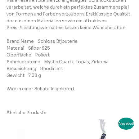
mit erlesenen Steinen zu angesagten Schmuckstücken
verarbeitet, welche durch ein perfektes Zusammenspiel
von Formen und Farben verzaubern. Erstklassige Qualität
der einzelnen Materialien sowie ein attraktives
Preis-/Leistungsverhältnis lassen keine Wünsche offen.
Brand Name Schloss Bijouterie
Material Silber 925
Oberfläche Poliert
Schmucksteine Mystic Quartz, Topas, Zirkonia
Beschichtung Rhodiniert
Gewicht 7.38 g
Wird in einer Schatulle geliefert.
Ähnliche Produkte
Ursprünglicher
Aktuell
Angebot!
Preis
Preis
war:
ist:
CHF 89.00
CHF 69