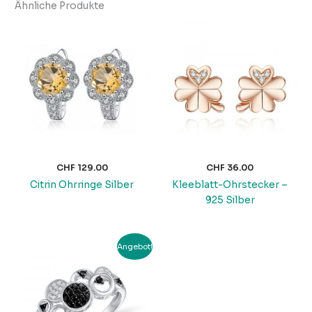
Ähnliche Produkte
CHF
129.00
CHF
36.00
Citrin Ohrringe Silber
Kleeblatt-Ohrstecker –
925 Silber
Ursprünglicher
Aktueller
Angebot!
Preis
Preis
war:
ist:
CHF 89.00
CHF 69.00.