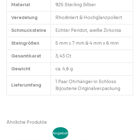
Material
925 Sterling Silber
Veredelung
Rhodiniert & Hochglanzpoliert
Schmucksteine
Echter Peridot, weiße Zirkonia
Steingrößen
5 mm x 7 mm & 4 mm x 6 mm
Gesamtkarat
3,43 Ct
Gewicht
ca. 4,6 g
1 Paar Ohrhänger in Schloss
Lieferumfang
Bijouterie Originalverpackung
Ähnliche Produkte
Ursprünglicher
Aktueller
Angebot!
Preis
Preis