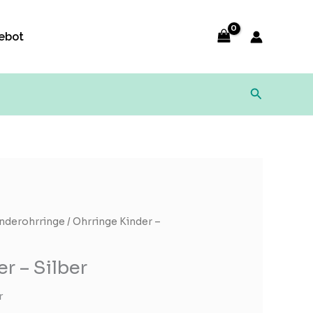
ebot
Suchen
nderohrringe
/ Ohrringe Kinder –
r – Silber
r