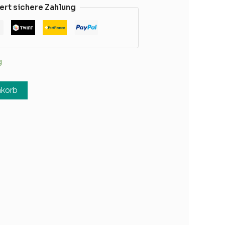
ert sichere Zahlung
g
nkorb