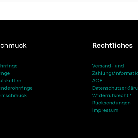
Schmuck
Rechtliches
hrringe
Versand- und
inge
Zahlungsinformati
alsketten
AGB
inderohrringe
Datenschutzerklär
rmschmuck
Widerrufsrecht /
Rücksendungen
Impressum