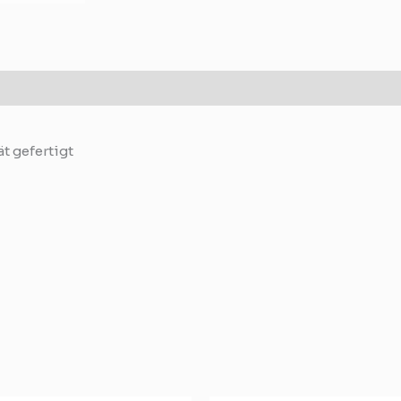
mationen
Rezensionen (0)
t gefertigt