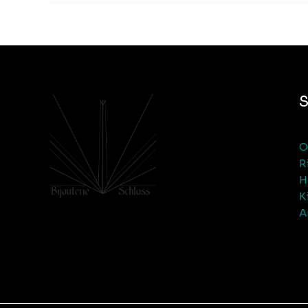
O
R
H
K
A