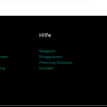
Hilfe
Ratgeber
onen
Ringgrössen
Piercing-Grössen
ung
Kontakt