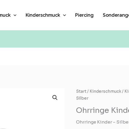
muck
Kinderschmuck
Piercing
Sonderang
Ohrringe
Start
/
Kinderschmuck
/
Ki
Kinder
Silber
-
Ohrringe Kinde
Silber
Menge
Ohrringe Kinder – Silbe