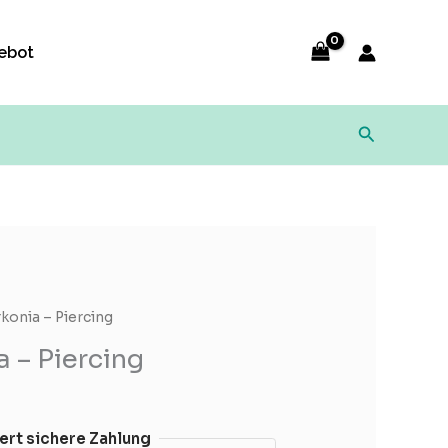
ebot
Suchen
rkonia – Piercing
a – Piercing
ert sichere Zahlung