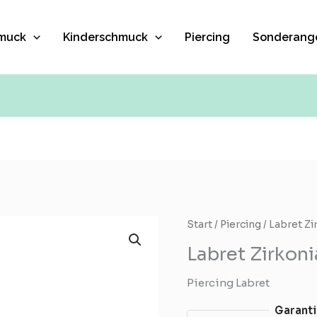
muck
Kinderschmuck
Piercing
Sonderang
Labret
Start
/
Piercing
/ Labret Zi
Zirkonia
Labret Zirkoni
-
Piercing
Piercing Labret
Menge
Garanti