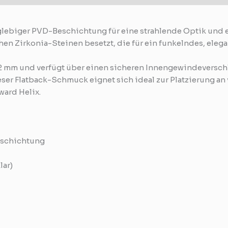
lebiger PVD-Beschichtung für eine strahlende Optik und er
hen Zirkonia-Steinen besetzt, die für ein funkelndes, eleg
1,2 mm und verfügt über einen sicheren Innengewindeversch
eser Flatback-Schmuck eignet sich ideal zur Platzierung a
ward Helix.
Beschichtung
lar)