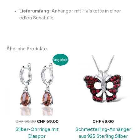
Lieferumfang:
Anhänger mit Halskette in einer
edlen Schatulle
Ähnliche Produkte
Ursprünglicher
Aktueller
Angebot!
Preis
Preis
war:
ist:
CHF 99.00
CHF 69.00.
CHF
99.00
CHF
69.00
CHF
49.00
Silber-Ohrringe mit
Schmetterling-Anhänger
Diaspor
aus 925 Sterling Silber