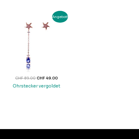
Ursprünglicher
Aktueller
Angebot!
Preis
Preis
war:
ist:
CHF 89.00
CHF 49.00.
CHF
89.00
CHF
49.00
Ohrstecker vergoldet