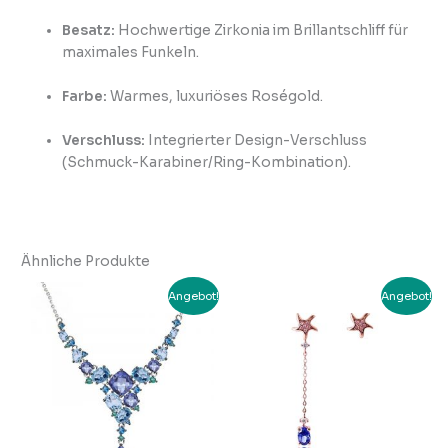
Besatz:
Hochwertige Zirkonia im Brillantschliff für
maximales Funkeln.
Farbe:
Warmes, luxuriöses Roségold.
Verschluss:
Integrierter Design-Verschluss
(Schmuck-Karabiner/Ring-Kombination).
Ähnliche Produkte
Ursprünglicher
Aktueller
Ursprünglicher
Aktuell
Angebot!
Angebot!
Preis
Preis
Preis
Preis
war:
ist:
war:
ist:
CHF 230.00
CHF 180.00.
CHF 89.00
CHF 49.