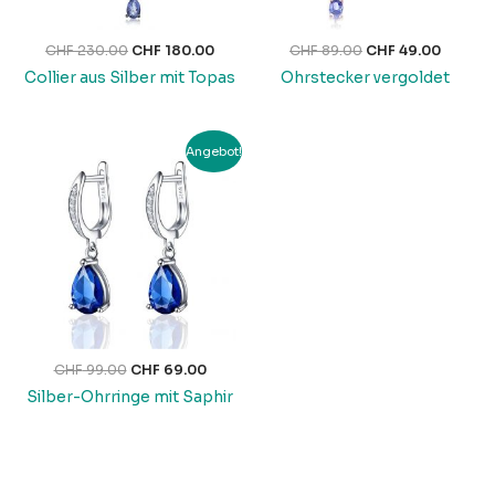
CHF
230.00
CHF
180.00
CHF
89.00
CHF
49.00
Collier aus Silber mit Topas
Ohrstecker vergoldet
Ursprünglicher
Aktueller
Angebot!
Preis
Preis
war:
ist:
CHF 99.00
CHF 69.00.
CHF
99.00
CHF
69.00
Silber-Ohrringe mit Saphir