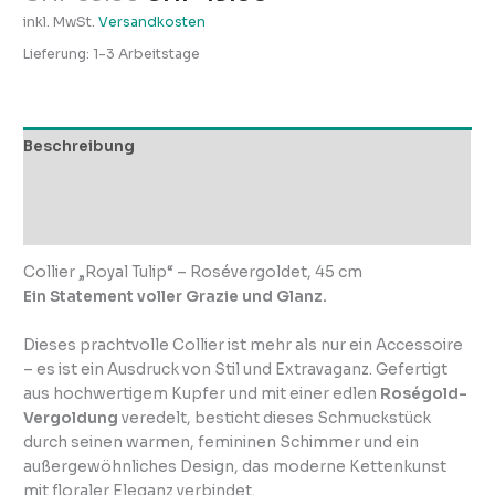
inkl. MwSt.
Versandkosten
Lieferung:
1-3 Arbeitstage
Beschreibung
Zusätzliche Informationen
Rezensionen (0)
Collier „Royal Tulip“ – Rosévergoldet, 45 cm
Ein Statement voller Grazie und Glanz.
Dieses prachtvolle Collier ist mehr als nur ein Accessoire
– es ist ein Ausdruck von Stil und Extravaganz. Gefertigt
aus hochwertigem Kupfer und mit einer edlen
Roségold-
Vergoldung
veredelt, besticht dieses Schmuckstück
durch seinen warmen, femininen Schimmer und ein
außergewöhnliches Design, das moderne Kettenkunst
mit floraler Eleganz verbindet.