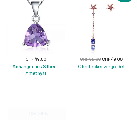
Preis
Preis
war:
ist:
CHF 89.00
CHF 49
CHF
49.00
CHF
89.00
CHF
49.00
Anhänger aus Silber –
Ohrstecker vergoldet
Amethyst
LÖSCHEN