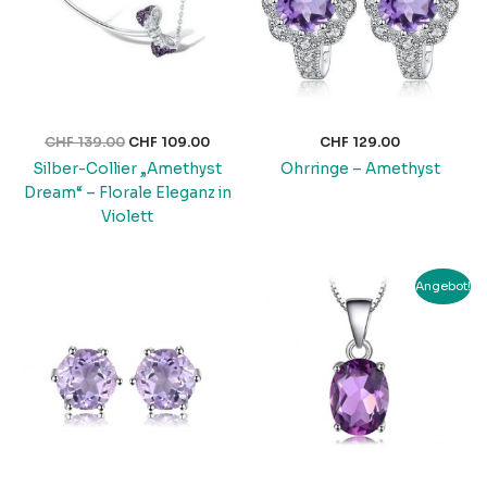
CHF
139.00
CHF
109.00
CHF
129.00
Silber-Collier „Amethyst
Ohrringe – Amethyst
Dream“ – Florale Eleganz in
Violett
Ursprünglicher
Aktuell
Angebot!
Preis
Preis
war:
ist:
CHF 49.00
CHF 39