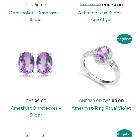
CHF
46.00
CHF
49.00
CHF
39.00
Ohrstecker – Amethyst –
Anhänger aus Silber –
Silber
Amethyst
Ursprünglicher
Aktuel
Angebot!
Preis
Preis
war:
ist:
CHF 129.00
CHF 89
CHF
49.00
CHF
129.00
CHF
89.00
Amethyst Ohrstecker –
Amethyst-Ring Royal Violet
Silber
Ursprünglicher
Aktuell
Angebot!